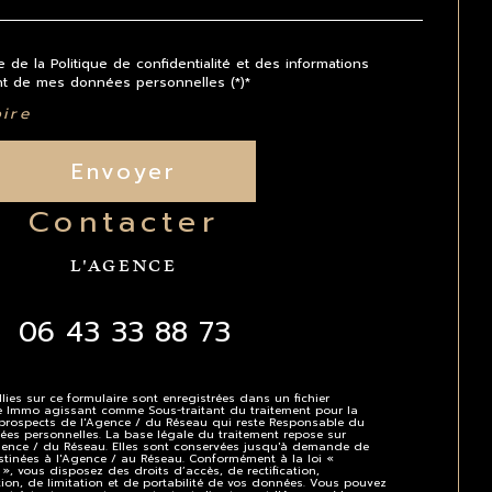
e de la Politique de confidentialité et des informations
ent de mes données personnelles (*)*
ire
Envoyer
contacter
L'AGENCE
06 43 33 88 73
lies sur ce formulaire sont enregistrées dans un fichier
te Immo agissant comme Sous-traitant du traitement pour la
e/prospects de l'Agence / du Réseau qui reste Responsable du
ées personnelles. La base légale du traitement repose sur
'Agence / du Réseau. Elles sont conservées jusqu'à demande de
stinées à l'Agence / au Réseau. Conformément à la loi «
 », vous disposez des droits d’accès, de rectification,
ion, de limitation et de portabilité de vos données. Vous pouvez