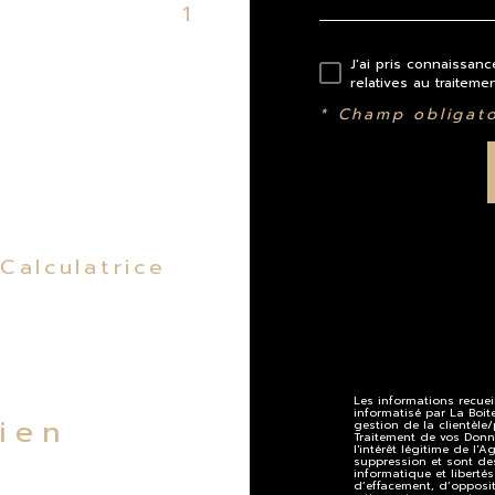
1
J'ai pris connaissanc
relatives au traitem
* Champ obligato
Calculatrice
Les informations recueil
informatisé par La Boi
bien
gestion de la clientèl
Traitement de vos Donn
l'intérêt légitime de l
suppression et sont de
informatique et libertés
d’effacement, d’opposit