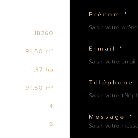
Prénom *
18260
E-mail *
91,50 m²
1,37 ha
Téléphone 
91,50 m²
4
Message *
6