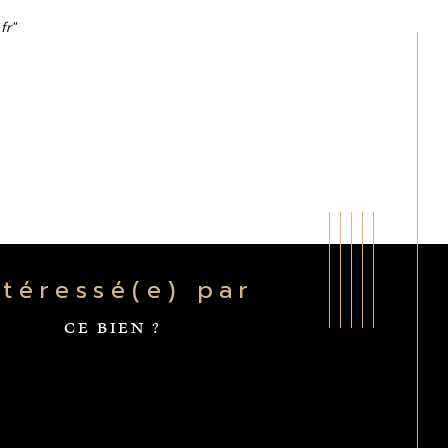
fr"
Intéressé(e) par
CE BIEN ?