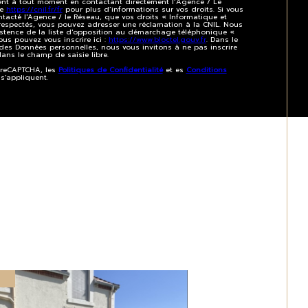
ment à tout moment en contactant directement l’Agence / Le
te
https://cnil.fr/fr
pour plus d’informations sur vos droits. Si vous
ntacté l'Agence / le Réseau, que vos droits « Informatique et
 respectés, vous pouvez adresser une réclamation à la CNIL. Nous
istence de la liste d'opposition au démarchage téléphonique «
vous pouvez vous inscrire ici :
https://www.bloctel.gouv.fr
. Dans le
des Données personnelles, nous vous invitons à ne pas inscrire
ans le champ de saisie libre.
r reCAPTCHA, les
Politiques de Confidentialité
et es
Conditions
'appliquent.
F