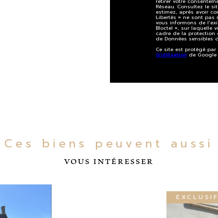
retirer votre consente
Réseau. Consultez le si
estimez, après avoir co
Libertés » ne sont pas
vous informons de l’ex
Bloctel », sur laquelle 
cadre de la protection 
de Données sensibles d
Ce site est protégé pa
d'utilisation
de Google s
Ces biens peuvent aussi
VOUS INTÉRESSER
EXCLUSI