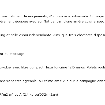
avec placard de rangements, d'un lumineux salon-salle à manger 
èrement équipée avec son îlot central, d'une arrière cuisine ave
sing et salle d'eau indépendante. Ainsi que trois chambres disp
nt du stockage.
viduel avec filtre compact. Taxe foncière 1216 euros. Volets roula
ironnement très agréable, au calme avec vue sur la campagne envi
P/m2.an) et A (2,4 kg éqCO2/m2.an).