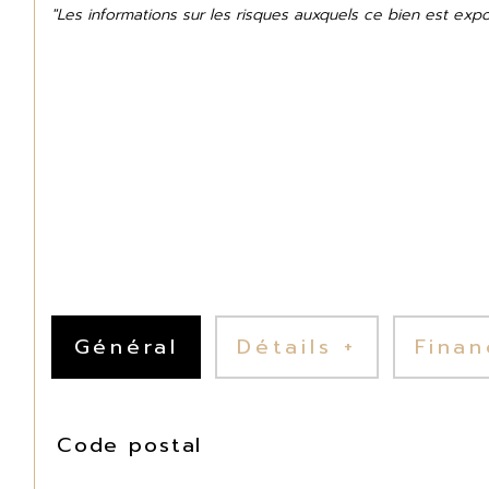
"Les informations sur les risques auxquels ce bien est exp
Général
Détails +
Finan
TRAD_SIROCCO_Caracteristique
Valeurs
Code postal