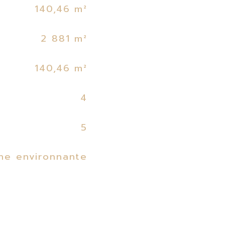
140,46 m²
2 881 m²
140,46 m²
4
5
ne environnante