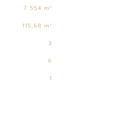
7 554 m²
115,68 m²
3
6
1