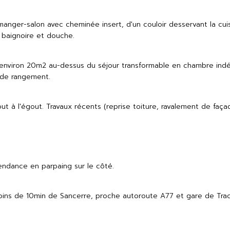
nger-salon avec cheminée insert, d'un couloir desservant la cuisi
 baignoire et douche.
d'environ 20m2 au-dessus du séjour transformable en chambre ind
 de rangement.
out à l'égout. Travaux récents (reprise toiture, ravalement de faça
endance en parpaing sur le côté.
oins de 10min de Sancerre, proche autoroute A77 et gare de Tracy