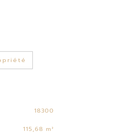
opriété
18300
115,68 m²