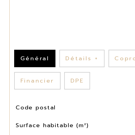
Général
Détails +
Copr
Financier
DPE
TRAD_SIROCCO_Caracteristique
Valeurs
Code postal
Surface habitable (m²)