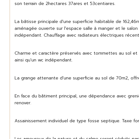
son terrain de 2hectares 37ares et 53centiares.
La bâtisse principale d'une superficie habitable de 162,
aménagée ouverte sur l'espace salle à manger et le salon 
indépendant. Chauffage avec radiateurs électriques récent
Charme et caractère préservés avec tommettes au sol et p
ainsi qu'un wc indépendant.
La grange attenante d'une superficie au sol de 70m2, offre
En face du bâtiment principal, une dépendance avec gren
renover.
Assainissement individuel de type fosse septique. Taxe 
Les amoureux de la nature et du calme seront séduits par ce