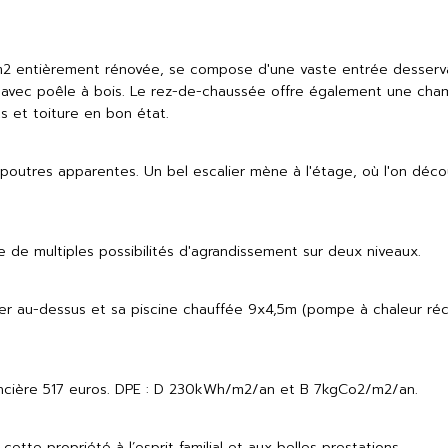
46m2 entièrement rénovée, se compose d'une vaste entrée desserva
avec poêle à bois. Le rez-de-chaussée offre également une chamb
s et toiture en bon état.
outres apparentes. Un bel escalier mène à l'étage, où l'on décou
 de multiples possibilités d'agrandissement sur deux niveaux.
ier au-dessus et sa piscine chauffée 9x4,5m (pompe à chaleur ré
foncière 517 euros. DPE : D 230kWh/m2/an et B 7kgCo2/m2/an.
tte propriété à l’esprit familial et aux belles prestations.