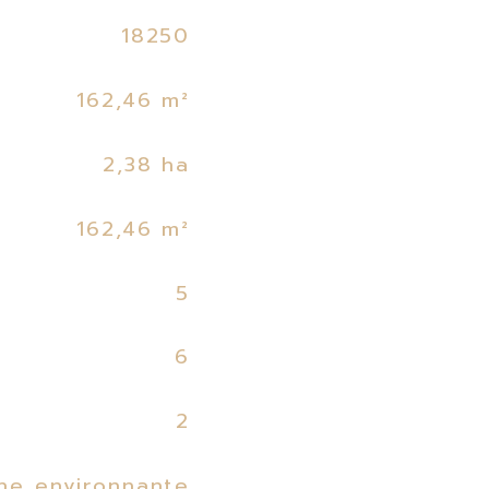
18250
162,46 m²
2,38 ha
162,46 m²
5
6
2
ne environnante